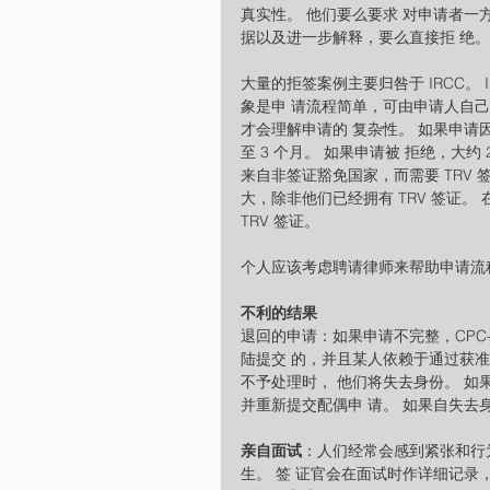
真实性。 他们要么要求 对申请者
据以及进一步解释，要么直接拒 绝。
大量的拒签案例主要归咎于 IRCC。
象是申 请流程简单，可由申请人自
才会理解申请的 复杂性。 如果申请
至 3 个月。 如果申请被 拒绝，大约
来自非签证豁免国家，而需要 TRV 
大，除非他们已经拥有 TRV 签证。 
TRV 签证。
个人应该考虑聘请律师来帮助申请流
不利的结果
退回的申请：如果申请不完整，CPC-M
陆提交 的，并且某人依赖于通过获
不予处理时， 他们将失去身份。 如
并重新提交配偶申 请。 如果自失去身
亲自面试
：人们经常会感到紧张和行为
生。 签 证官会在面试时作详细记